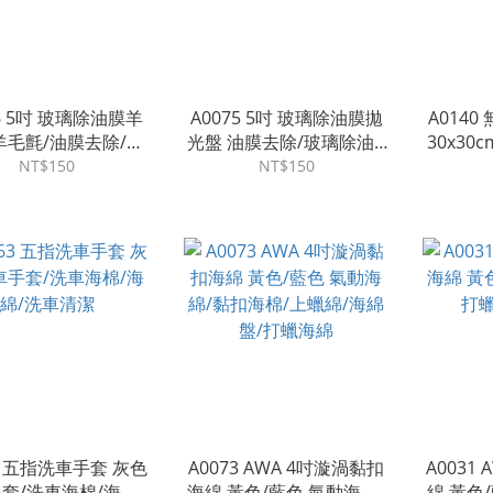
76 5吋 玻璃除油膜羊
A0075 5吋 玻璃除油膜拋
A014
羊毛氈/油膜去除/玻
光盤 油膜去除/玻璃除油 /
30x30
/拋光綿/去油膜/玻
拋光綿/去油膜/玻璃清潔/
邊設計
NT$150
NT$150
清潔/海綿/水垢
海綿/水垢
63 五指洗車手套 灰色
A0073 AWA 4吋漩渦黏扣
A0031
套/洗車海棉/海綿/
海綿 黃色/藍色 氣動海綿/
綿 黃色