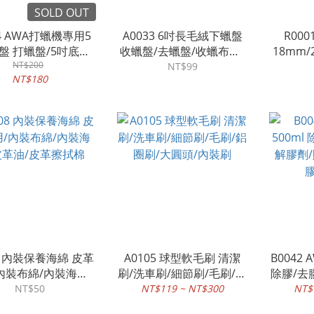
SOLD OUT
34 AWA打蠟機專用5
A0033 6吋長毛絨下蠟盤
R00
盤 打蠟盤/5吋底盤/
收蠟盤/去蠟盤/收蠟布盤/
18mm/
盤/黏扣底盤/無線
NT$200
打蠟機
條 YA
NT$99
NT$180
打蠟機/DA機
漆膠
08 內裝保養海綿 皮革
A0105 球型軟毛刷 清潔
B0042 
內裝布綿/內裝海綿/
刷/洗車刷/細節刷/毛刷/鋁
除膠/去
革油/皮革擦拭棉
圈刷/大圓頭/內裝刷
貼紙除
NT$50
NT$119 ~ NT$300
NT$