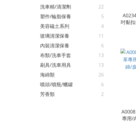
洗車精/清潔劑
22
A02
塑件/輪胎保養
5
吋黏扣
美容磁土系列
4
魔鬼氈
玻璃清潔保養
11
內裝清潔保養
6
布類/洗車手套
13
刷具/洗車用具
13
海綿類
26
噴頭/噴瓶/蠟罐
6
芳香類
2
A00
專用/
皮