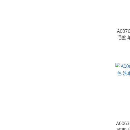
A00
毛盤 
璃除油
璃
A00
洗車手