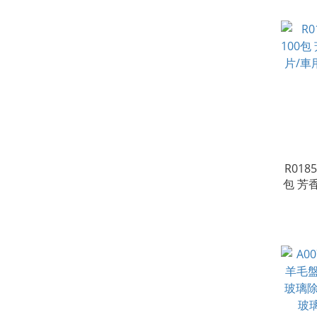
R018
包 芳
車用芳