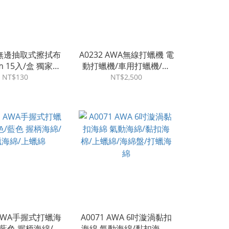
0 無邊抽取式擦拭布
A0232 AWA無線打蠟機 電
cm 15入/盒 獨家無
動打蠟機/車用打蠟機/拋
/抽取式抹布/拋棄
光機/偏心軸/打蠟工具
NT$130
NT$2,500
式/擦車布
 AWA手握式打蠟海
A0071 AWA 6吋漩渦黏扣
/藍色 握柄海綿/打
海綿 氣動海綿/黏扣海棉/