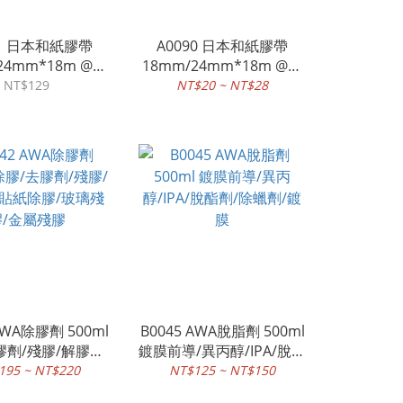
01 日本和紙膠帶
A0090 日本和紙膠帶
24mm*18m @單
18mm/24mm*18m @單
MATO/遮蔽膠帶/噴
個 YAMATO/遮蔽膠帶/噴
NT$129
NT$20 ~ NT$28
帶/烤漆/油漆
漆膠帶/烤漆/油漆
AWA除膠劑 500ml
B0045 AWA脫脂劑 500ml
膠劑/殘膠/解膠劑/
鍍膜前導/異丙醇/IPA/脫酯
膠/玻璃殘膠/金屬
劑/除蠟劑/鍍膜
195 ~ NT$220
NT$125 ~ NT$150
殘膠