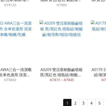
洗車清潔
黏扣海棉/上蠟綿/海綿盤/
蠟
NT$120
NT$80
打蠟海綿
22 AWA三合一清潔蠟
A0209 雙活塞耐酸鹼噴槍
A0179
 全車色適用 清潔蠟/
黑/黑紅色 噴瓶組/耐酸鹼/
組/耐
車蠟/釉蠟/乳蠟
耐溶劑/噴頭/噴槍頭
NT$800
NT$15 ~ NT$45
NT
1
2
3
4
5