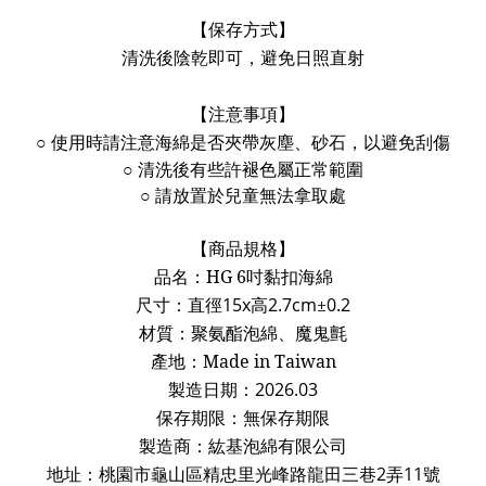
【保存方式】
清洗後陰乾即可，避免日照直射
【注意事項】
○
使用時請注意海綿是否夾帶灰塵、砂石，以避免刮傷
○ 清洗後有些許褪色屬正常範圍
○ 請放置於兒童無法拿取處
【商品規格】
品名：
HG 6
吋黏扣海綿
尺寸：
直徑
15x
高
2.7cm
±
0.2
材質：
聚氨酯泡綿、魔鬼氈
產地：
Made in Taiwan
製造日期：
2026.03
保存期限：無保存期限
製造商：紘基泡綿有限公司
地址：桃園市龜山區精忠里光峰路龍田三巷
2
弄
11
號