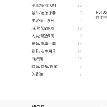
洗車精/清潔劑
22
R018
塑件/輪胎保養
5
包 芳
美容磁土系列
4
車用芳
玻璃清潔保養
10
內裝清潔保養
6
布類/洗車手套
13
刷具/洗車用具
11
海綿類
26
噴頭/噴瓶/蠟罐
6
芳香類
2
ABOUT