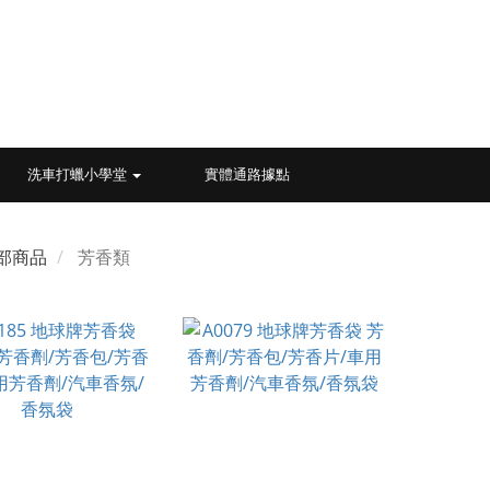
洗車打蠟小學堂
實體通路據點
部商品
芳香類