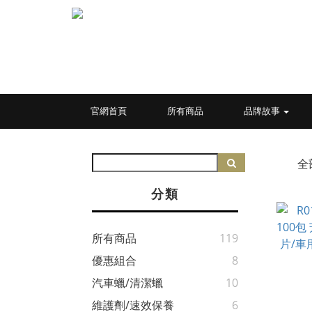
官網首頁
所有商品
品牌故事
全
分類
所有商品
119
優惠組合
8
汽車蠟/清潔蠟
10
維護劑/速效保養
6