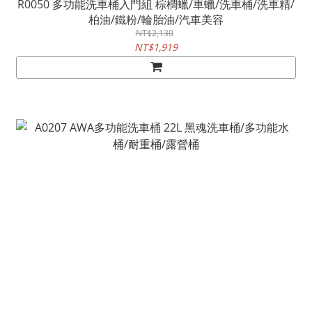
R0050 多功能洗車桶入門組 棕櫚蠟/車蠟/洗車桶/洗車精/
柏油/鐵粉/輪胎油/汽車美容
NT$2,130
NT$1,919