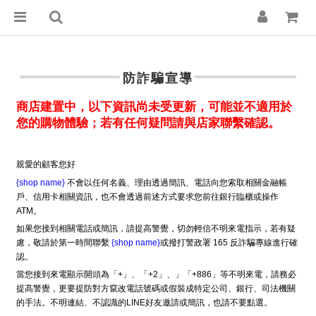
防詐騙宣導
商店建置中，以下資訊尚未受更新，可能並不適用於
您的購物體驗；若有任何疑問請與店家聯繫確認。
親愛的顧客您好
{shop name}
不會以任何名義、理由透過簡訊、電話向您索取相關金融帳
戶、信用卡相關資訊，也不會透過前述方式要求您前往銀行臨櫃或操作
ATM。
如果您接到相關電話或簡訊，請提高警覺，切勿輕信不明來電指示，若有疑
慮，敬請於第一時間聯繫
{shop name}
或撥打警政署 165 反詐騙專線進行確
認。
當您接到來電顯示開頭為「+」、「+2」、」「+886」等不明來電，請務必
提高警覺，更要提防對方竄改電話號碼或假裝成特定公司、銀行、司法機關
的手法。不明連結、不認識的LINE好友邀請或簡訊，也請不要點選。