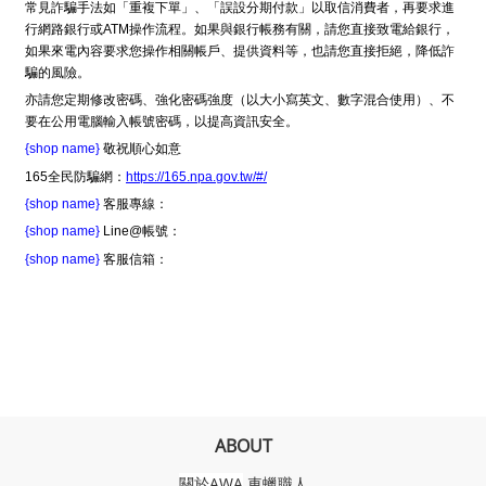
常見詐騙手法如「重複下單」、「誤設分期付款」以取信消費者，再要求進
行網路銀行或ATM操作流程。如果與銀行帳務有關，請您直接致電給銀行，
如果來電內容要求您操作相關帳戶、提供資料等，也請您直接拒絕，降低詐
騙的風險。
亦請您定期修改密碼、強化密碼強度（以大小寫英文、數字混合使用）、不
要在公用電腦輸入帳號密碼，以提高資訊安全。
{shop name}
敬祝順心如意
165全民防騙網：
https://165.npa.gov.tw/#/
{shop name}
客服專線：
{shop name}
Line@帳號：
{shop name}
客服信箱：
ABOUT
關於AWA
車蠟職人