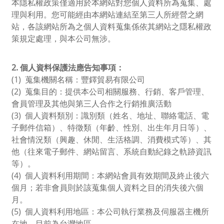
本隱私權政策僅適用於本網站對您個人資料所為蒐集、處
理與利用。您可能經由本網站連結至第三人所經營之網
站，各該網站所為之個人資料蒐集係依其網站之隱私權政
策規定處理，與本公司無涉。
2.
個人資料保護法應告知事項：
(1)
蒐集機關名稱：豐鐸貿易有限公司
(2)
蒐集目的：提供本公司相關服務、行銷、客戶管理、
會員管理及其他與第三人合作之行銷推廣活動
(3)
個人資料類別：識別類（姓名、地址、聯絡電話、電
子郵件信箱）、特徵類（年齡、性別、出生年月日等）、
社會情況類（興趣、休閒、生活格調、消費模式等）、其
他（往來電子郵件、網站留言、系統自動紀錄之軌跡資訊
等）。
(4)
個人資料利用期間：本網站會員有效期間及終止後六
個月；若非會員則於該蒐集個人資料之目的消失後六個
月。
(5)
個人資料利用地區：本公司執行業務及伺服器主機所
在地，目前為台灣地區。