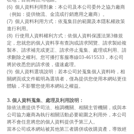
(6)
個人資料利用對象：本公司及本公司委外之協力廠商
（例如：提供物流、金流或行銷應用之廠商）。
(7)
個人資料利用方式：依蒐集目的範圍及本隱私權政策
進行利用。
(8)
行使用人資料權利方式：依個人資料保護法第
3
條規
定，您就您的個人資料享有查詢或請求閱覽、請求製給複
製本、請求補充或更正、請求停止蒐集、處理或利用、請
求刪除之權利。您可播打客服專線
03-4615533
，本公司
將於收悉您的請求後，儘速處理。
(9)
個人資料選填說明：若本公司於蒐集個人資料時，相
關網頁或文件載明為選填者，僅為提供您使用本網站更佳
體驗，不影響您使用本網站之權益。
3.
個人資料蒐集、處理及利用說明：
除依法應提供予司法、檢調機關、相關主管機關，或與本
公司協力廠商為執行相關活動必要範圍之利用外，本公司
將不會任意將您的個人資料提供予第三人。
當本公司或本網站被其他第三者購併或收購資產，導致經